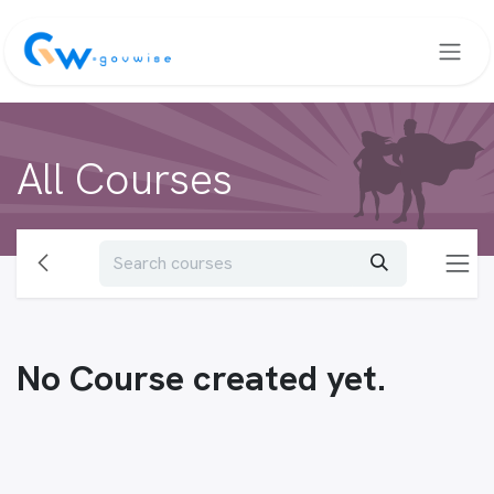
Skip to Content
All Courses
No Course created yet.