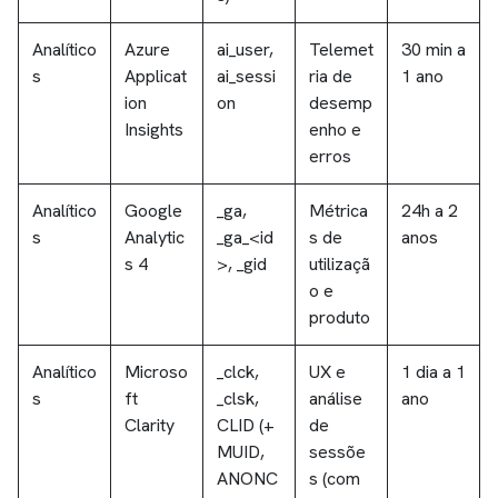
Analítico
Azure
ai_user,
Telemet
30 min a
s
Applicat
ai_sessi
ria de
1 ano
ion
on
desemp
Insights
enho e
erros
Analítico
Google
_ga,
Métrica
24h a 2
s
Analytic
_ga_<id
s de
anos
s 4
>, _gid
utilizaçã
o e
produto
Analítico
Microso
_clck,
UX e
1 dia a 1
s
ft
_clsk,
análise
ano
Clarity
CLID (+
de
MUID,
sessõe
ANONC
s (com