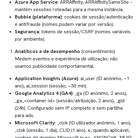
Azure App Service
: ARRAffinity, ARRAffinitySameSite –
mantém sessões roteadas para a mesma instância.
Bubble (plataforma)
: cookies de sessão/autenticação
e antifraude (nomes podem variar por versão).
Segurança
: tokens de sessão/CSRF (nomes variáveis
por ambiente).
Analíticos e de desempenho
(consentimento)
Medem eventos e experiência de utilização; não
usamos publicidade comportamental.
Application Insights (Azure)
: ai_user (ID anónimo, ~1
ano), ai_session (sessão, ~30 min).
Google Analytics 4 (GA4)
: _ga (ID anónimo, 2 anos),
_ga_<container-id> (sessão/atribuição, 2 anos), _gid
(24h). Configurado sem IP completo e sem partilha
para ads.
Microsoft Clarity
: _clck (ID utilizador anónimo, 1 ano),
_clsk (sessão, 1 dia), CLID (1 ano), e, quando aplicável,
cookies de domínio Microsoft (p.ex., ANONCHK, MUID,