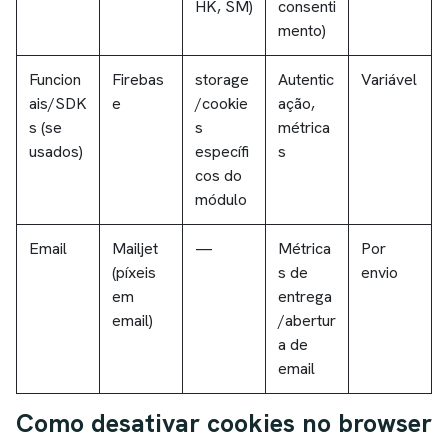
HK, SM)
consenti
mento)
Funcion
Firebas
storage
Autentic
Variável
ais/SDK
e
/cookie
ação,
s (se
s
métrica
usados)
específi
s
cos do
módulo
Email
Mailjet
—
Métrica
Por
(píxeis
s de
envio
em
entrega
email)
/abertur
a de
email
Como desativar cookies no browser