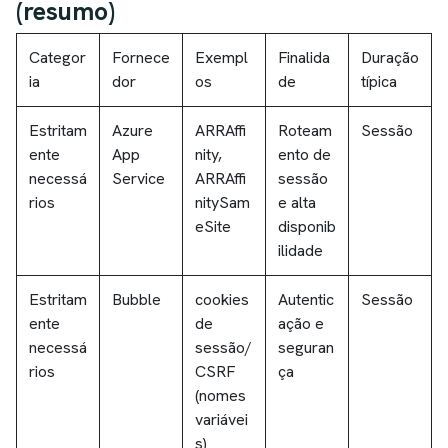
(resumo)
Categor
Fornece
Exempl
Finalida
Duração
ia
dor
os
de
típica
Estritam
Azure
ARRAffi
Roteam
Sessão
ente
App
nity,
ento de
necessá
Service
ARRAffi
sessão
rios
nitySam
e alta
eSite
disponib
ilidade
Estritam
Bubble
cookies
Autentic
Sessão
ente
de
ação e
necessá
sessão/
seguran
rios
CSRF
ça
(nomes
variávei
s)